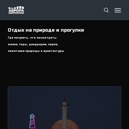
Skip
Menu
Menu
to
search
main
content
Отдых на природе и прогулки
Где погулять, что посмотреть:
маяки, горы, дендрарии, парки,
памятники природы и архитектуры