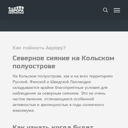
Skip
Menu
Menu
to
search
main
content
Как поймать Аврору?
Северное сияние на Кольском
полуострове
На Кольском полуострове, как и на всех территориях
Русской, Финской и Шведской Лапландии
складываются крайне благоприятные условия для
наблюдения за северным сиянием. Это не очень
частое явление, отличающееся особенной
активностью и зрелищностью в годы солнечного
максимума.
Как узнать когда будет