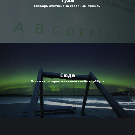
Туда
Словарь охотника за северным сиянием
Сюда
Охота за полярным сиянием слабые суббури