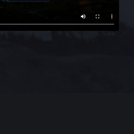
Луна
Маяки
Планирование
Водопады
Кинодекорации
Экотропы
Национальные
парки России
Арочные мосты