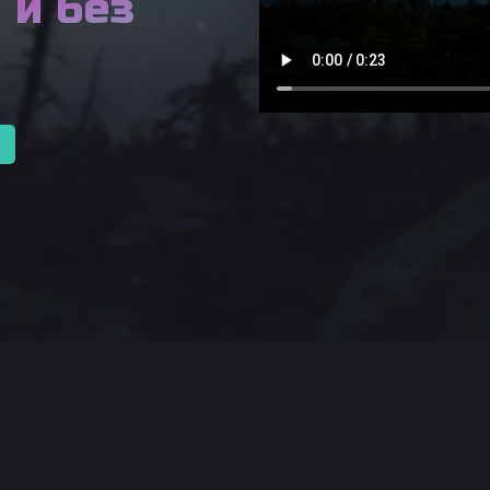
 и без
Что такое Kp-индекс
Основы охоты за сиянием
Примеры выездов
Словарь
Цвета полярного сияния
Что такое выброс солнечной
массы?
Что означают цифры на графиках
Виды и типы северного сияния
Библиотека