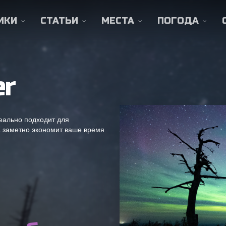
ИКИ
СТАТЬИ
МЕСТА
ПОГОДА
er
Статьи и информация
еально подходит для
 заметно экономит ваше время
Что такое северное сияние и как
оно образуется?
Споты в
Где находится лучший прогноз
Мурманске
северного сияния?
Во сколько будет северное
сияние?