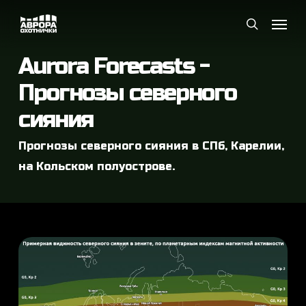
Skip
Menu
Menu
to
search
main
content
Aurora Forecasts -
Прогнозы северного
сияния
Прогнозы северного сияния в СПб, Карелии,
на Кольском полуострове.