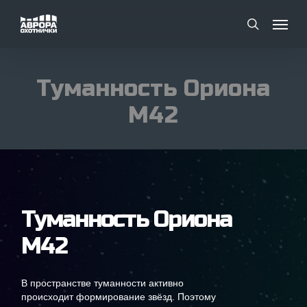
Skip
Menu
Menu
to
search
main
content
Туманность Ориона
M42
Туманность Ориона
M42
В пространстве туманности активно
происходит формирование звёзд. Поэтому