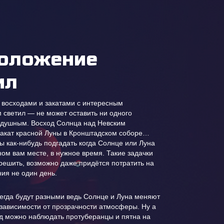
оложение
ил
 восходами и закатами с интересным
светил — не может оставить ни одного
одушным. Восход Солнца над Невским
акат красной Луны в Кронштадском соборе…
ы как-нибудь подгадать когда Солнце или Луна
ном вам месте, в нужное время. Такие задачки
решить, возможно даже придётся потратить на
ия не один день.
егда будут разными ведь Солнце и Луна меняют
 зависимости от прозрачности атмосферы. Ну а
д можно наблюдать протуберанцы и пятна на