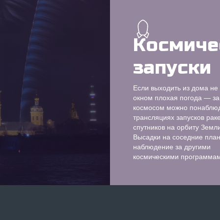
Космиче
запуски
Если выходить из дома не 
окном плохая погода — за
космосом можно понаблюд
трансляциях запусков раке
спутников на орбиту Земли
Высадки на соседние план
наблюдение за другими
космическими программам