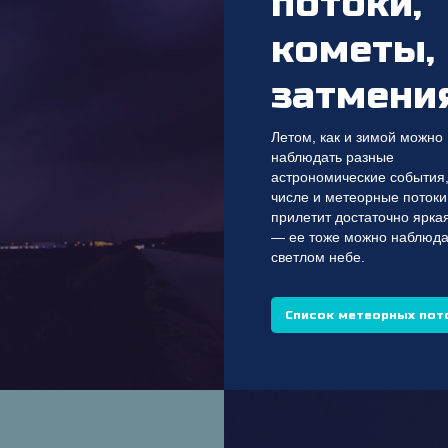
потоки,
кометы,
затмени
Летом, как и зимой можно
наблюдать разные
астрономические события,
числе и метеорные потоки
прилетит достаточно ярка
— ее тоже можно наблюда
светлом небе.
Список метеорных пот