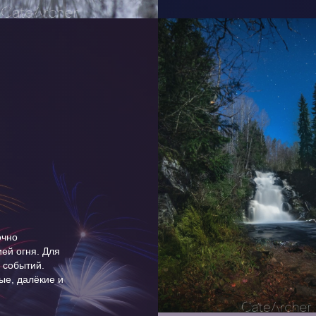
очно
ей огня. Для
 событий.
ые, далёкие и