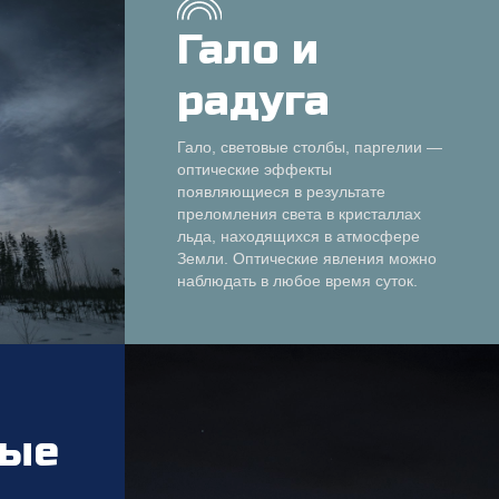
Гало и
радуга
Гало, световые столбы, паргелии —
оптические эффекты
появляющиеся в результате
преломления света в кристаллах
льда, находящихся в атмосфере
Земли. Оптические явления можно
наблюдать в любое время суток.
ные