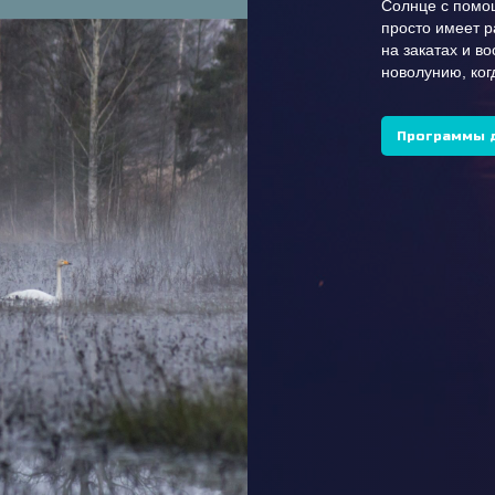
Солнце с помо
просто имеет 
на закатах и во
новолунию, ког
Программы 