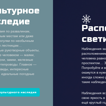
льтурное
следие
Расп
вия по развалинам,
свет
ным местам или даже
рогулки по необычным
м лестницам…
Наблюдения за
ые рукотворные объекты,
расположением 
е человеком — маяки,
человека равн
рхи, замки, железные
проспектом… З
путепроводы. Главное —
Попробуйте и в
 виды, интересные
окажутся в нуж
и идеальные погодные
иногда сложно 
такие наблюден
культурного наследия
Наблюдения вс
свою яркость в
ещё круглый го