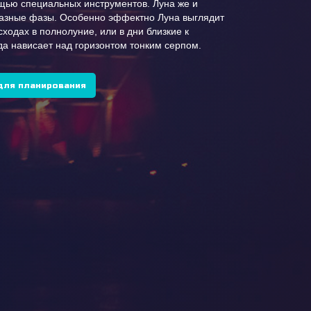
щью специальных инструментов. Луна же и
разные фазы. Особенно эффектно Луна выглядит
сходах в полнолуние, или в дни близкие к
да нависает над горизонтом тонким серпом.
для планирования