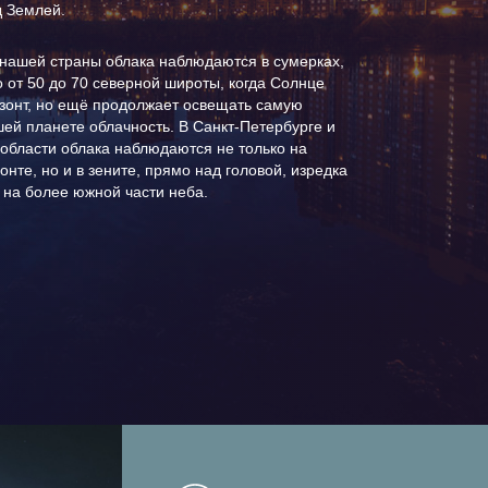
д Землей.
Луна
Маяки
Планирование
нашей страны облака наблюдаются в сумерках,
 от 50 до 70 северной широты, когда Солнце
Водопады
изонт, но ещё продолжает освещать самую
ей планете облачность. В Санкт-Петербурге и
Кинодекорации
области облака наблюдаются не только на
онте, но и в зените, прямо над головой, изредка
Экотропы
на более южной части неба.
Национальные
парки России
Арочные мосты