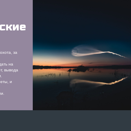
ские
охота, за
ать на
т, вывода
.
еты, и
и.