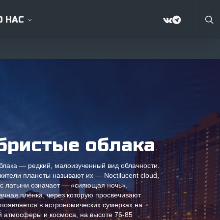
sea
Menu
VK
TELEGRA
О НАС
Фото
Астрофото таймлапсы
бристые облака
Как снять северное сияние с
самолета на фотоаппарат?
блака — редкий, малоизученный вид облачности.
ители планеты называют их — Noctilucent cloud,
Как фотографировать
 с латыни означает — «сияющая ночь».
чная плёнка, через которую просвечивают
Программы для фото
 появляется в астрономических сумерках на
 атмосферы и космоса, на высоте 76-85