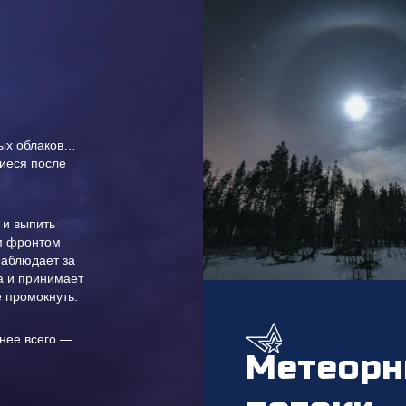
вых облаков…
иеся после
 и выпить
ым фронтом
наблюдает за
а и принимает
е промокнуть.
снее всего —
Метеор