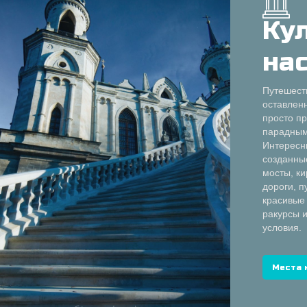
Ку
на
Путешест
оставлен
просто п
парадны
Интересн
созданны
мосты, ки
дороги, 
красивые
ракурсы 
условия.
Места 