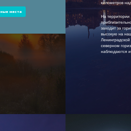
километров на
Что такое Kp-индекс
ные места
На территории 
Основы охоты за сиянием
приблизительно
заходит за гор
Примеры выездов
высокую на наш
Ленинградской 
Словарь
северном гориз
наблюдаются и 
Цвета полярного сияния
Что такое выброс солнечной
массы?
Что означают цифры на графиках
Виды и типы северного сияния
Библиотека