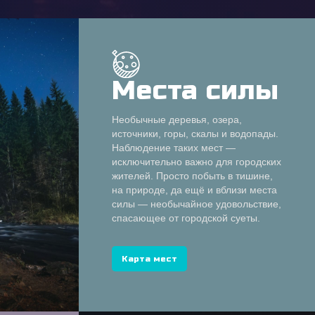
Места силы
Необычные деревья, озера,
источники, горы, скалы и водопады.
Наблюдение таких мест —
исключительно важно для городских
жителей. Просто побыть в тишине,
на природе, да ещё и вблизи места
силы — необычайное удовольствие,
спасающее от городской суеты.
Карта мест