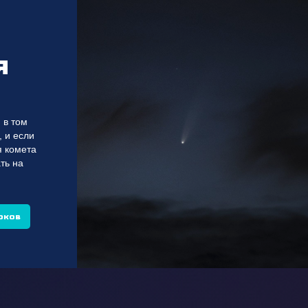
я
 в том
, и если
я комета
ть на
оков