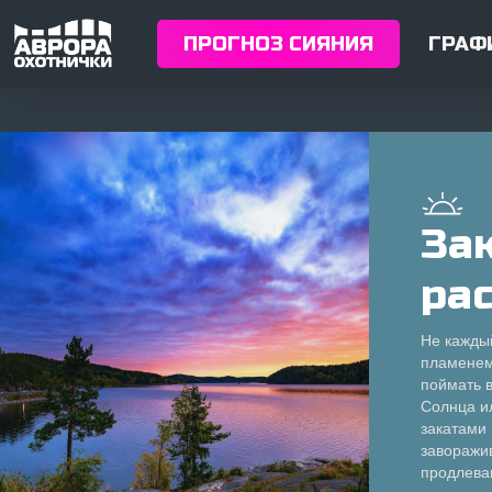
Skip
to
ПРОГНОЗ СИЯНИЯ
ГРАФ
main
content
За
ра
Не каждый
пламенем
поймать в
Солнца и
закатами
заворажи
продлева