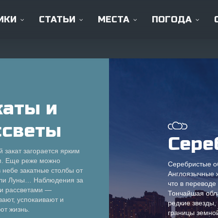
ИКИ
СТАТЬИ
МЕСТА
ПОГОДА
Статьи и информация
каты и
ссветы
Что такое северное сияние и как
Сере
оно образуется?
 закат загорается ярким
Споты в
. Еще реже можно
Где находится лучший прогноз
Серебристые о
Мурманске
 небе закатные столбы от
Англоязычные ж
северного сияния?
ли Луны… Наблюдения за
что в переводе
 и рассветами —
Тончайшая обла
Во сколько будет северное
вают, успокаивают и
редкие звезды,
ют жизнь.
сияние?
границы земной