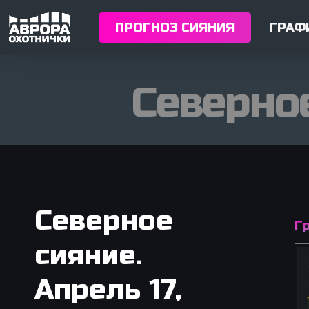
Skip
to
ПРОГНОЗ СИЯНИЯ
ГРАФ
main
content
Северное
Северное
Г
сияние.
Апрель
17,