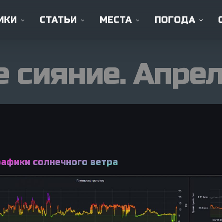
ИКИ
СТАТЬИ
МЕСТА
ПОГОДА
 сияние. Апрель
Статьи и информация
Что такое северное сияние и как
оно образуется?
Споты в
рафики солнечного ветра
Где находится лучший прогноз
Мурманске
северного сияния?
Во сколько будет северное
сияние?