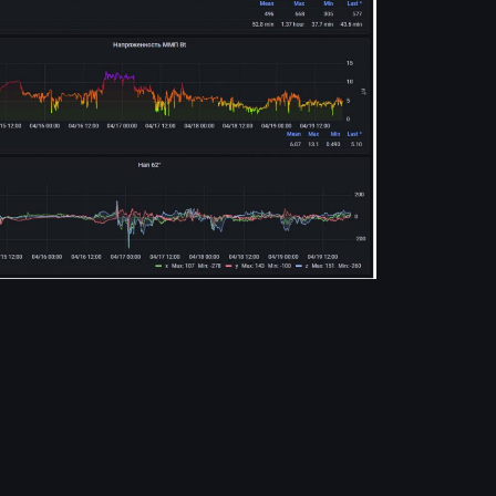
Луна
Маяки
Планирование
Водопады
Кинодекорации
Экотропы
Национальные
парки России
Арочные мосты