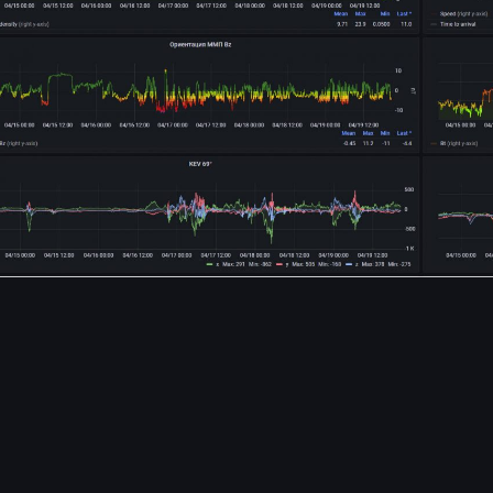
Что такое Kp-индекс
Основы охоты за сиянием
Примеры выездов
Словарь
Цвета полярного сияния
Что такое выброс солнечной
массы?
Что означают цифры на графиках
Виды и типы северного сияния
Библиотека