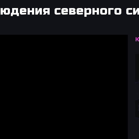
юдения северного с
К